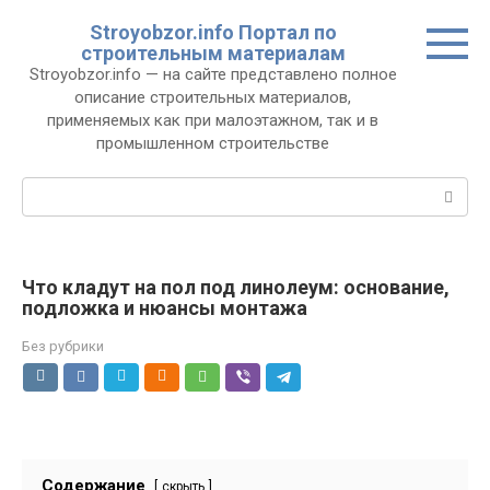
Перейти
Stroyobzor.info Портал по
к
строительным материалам
контенту
Stroyobzor.info — на сайте представлено полное
описание строительных материалов,
применяемых как при малоэтажном, так и в
промышленном строительстве
Поиск:
Что кладут на пол под линолеум: основание,
подложка и нюансы монтажа
Без рубрики
Содержание
скрыть