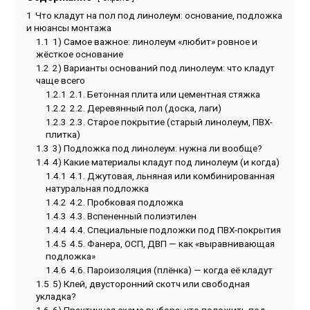
1
Что кладут на пол под линолеум: основание, подложка
и нюансы монтажа
1.1
1) Самое важное: линолеум «любит» ровное и
жёсткое основание
1.2
2) Варианты оснований под линолеум: что кладут
чаще всего
1.2.1
2.1. Бетонная плита или цементная стяжка
1.2.2
2.2. Деревянный пол (доска, лаги)
1.2.3
2.3. Старое покрытие (старый линолеум, ПВХ-
плитка)
1.3
3) Подложка под линолеум: нужна ли вообще?
1.4
4) Какие материалы кладут под линолеум (и когда)
1.4.1
4.1. Джутовая, льняная или комбинированная
натуральная подложка
1.4.2
4.2. Пробковая подложка
1.4.3
4.3. Вспененный полиэтилен
1.4.4
4.4. Специальные подложки под ПВХ-покрытия
1.4.5
4.5. Фанера, ОСП, ДВП — как «выравнивающая
подложка»
1.4.6
4.6. Пароизоляция (плёнка) — когда её кладут
1.5
5) Клей, двусторонний скотч или свободная
укладка?