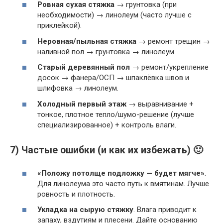
Ровная сухая стяжка
→ грунтовка (при
необходимости) → линолеум (часто лучше с
приклейкой).
Неровная/пыльная стяжка
→ ремонт трещин →
наливной пол → грунтовка → линолеум.
Старый деревянный пол
→ ремонт/укрепление
досок → фанера/ОСП → шпаклёвка швов и
шлифовка → линолеум.
Холодный первый этаж
→ выравнивание +
тонкое, плотное тепло/шумо-решение (лучше
специализированное) + контроль влаги.
7) Частые ошибки (и как их избежать) 🙂
«Положу потолще подложку — будет мягче»
.
Для линолеума это часто путь к вмятинам. Лучше
ровность и плотность.
Укладка на сырую стяжку
. Влага приводит к
запаху, вздутиям и плесени. Дайте основанию