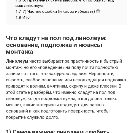
1.6
6) Практичная схема выбора: что положить под
ваш линолеум
1.7
7) Частые ошибки (и как их избежать) 🙂
1.8
Итог
Что кладут на пол под линолеум:
основание, подложка и нюансы
монтажа
Линолеум
часто выбирают за практичность и быстрый
монтаж, но его «поведение» на полу почти полностью
зависит от того,
что находится под ним
. Неровности,
сырость, слабое основание или неподходящая подложка
приводят к волнам, вмятинам, скрипу и даже плесени. В
этой статье разберём, что именно кладут на пол под
линолеум, когда подложка нужна, а когда она только
мешает, какие материалы подходят для разных
оснований и как подготовить поверхность, чтобы
покрытие служило долго.
1) Самое важное: линолеум «любит»