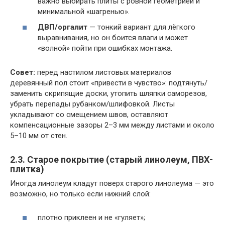
важно выбирать плиты с ровной геометрией и
минимальной «шагренью».
ДВП/оргалит
— тонкий вариант для лёгкого
выравнивания, но он боится влаги и может
«волной» пойти при ошибках монтажа.
Совет:
перед настилом листовых материалов
деревянный пол стоит «привести в чувство»: подтянуть/
заменить скрипящие доски, утопить шляпки саморезов,
убрать перепады рубанком/шлифовкой. Листы
укладывают со смещением швов, оставляют
компенсационные зазоры 2–3 мм между листами и около
5–10 мм от стен.
2.3. Старое покрытие (старый линолеум, ПВХ-
плитка)
Иногда линолеум кладут поверх старого линолеума — это
возможно, но только если нижний слой:
плотно приклеен и не «гуляет»;