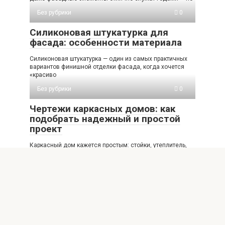
Без рубрики
0
Силиконовая штукатурка для
фасада: особенности материала
Силиконовая штукатурка — один из самых практичных
вариантов финишной отделки фасада, когда хочется
«красиво
Без рубрики
0
Чертежи каркасных домов: как
подобрать надежный и простой
проект
Каркасный дом кажется простым: стойки, утеплитель,
обшивка — и готово. Но надежность и комфорт
Без рубрики
0
Жёлтый облицовочный кирпич:
цена за штуку, размер, цвета
Жёлтый облицовочный кирпич — один из самых
«тёплых» и универсальных вариантов отделки фасада: