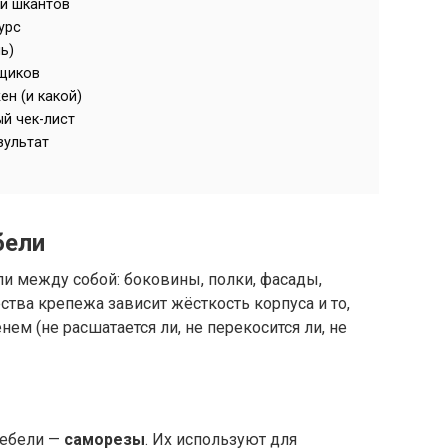
ки шкантов
урс
ь)
ящиков
ен (и какой)
ый чек-лист
зультат
бели
ли между собой: боковины, полки, фасады,
ства крепежа зависит жёсткость корпуса и то,
нем (не расшатается ли, не перекосится ли, не
мебели —
саморезы
. Их используют для