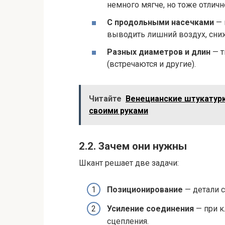
немного мягче, но тоже отлич
С продольными насечками
— 
выводить лишний воздух, сниж
Разных диаметров и длин
— т
(встречаются и другие).
Читайте
Венецианские штукатурк
своими руками
2.2. Зачем они нужны
Шкант решает две задачи:
Позиционирование
— детали 
Усиление соединения
— при к
сцепления.