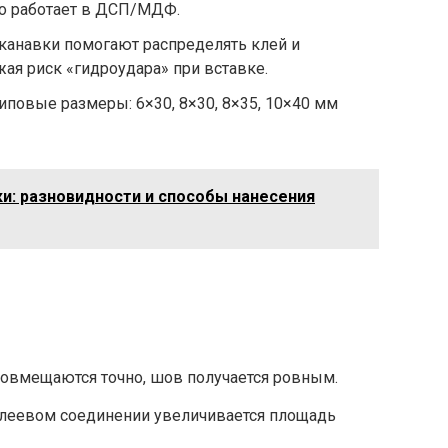
но работает в ДСП/МДФ.
канавки помогают распределять клей и
ая риск «гидроудара» при вставке.
иповые размеры: 6×30, 8×30, 8×35, 10×40 мм
и: разновидности и способы нанесения
совмещаются точно, шов получается ровным.
леевом соединении увеличивается площадь