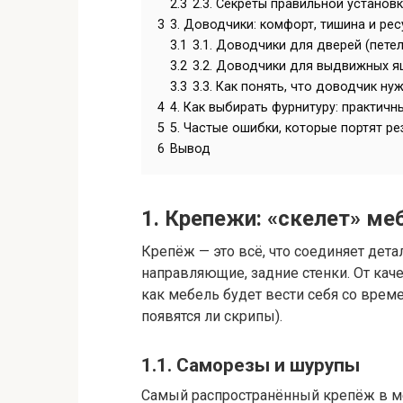
2.3
2.3. Секреты правильной установ
3
3. Доводчики: комфорт, тишина и рес
3.1
3.1. Доводчики для дверей (петел
3.2
3.2. Доводчики для выдвижных 
3.3
3.3. Как понять, что доводчик нуж
4
4. Как выбирать фурнитуру: практичн
5
5. Частые ошибки, которые портят ре
6
Вывод
1. Крепежи: «скелет» ме
Крепёж — это всё, что соединяет дета
направляющие, задние стенки. От каче
как мебель будет вести себя со време
появятся ли скрипы).
1.1. Саморезы и шурупы
Самый распространённый крепёж в 