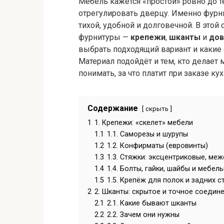
Мебель кажется «простой» ровно до т
отрегулировать дверцу. Именно фурни
тихой, удобной и долговечной. В это
фурнитуры —
крепежи
,
шканты
и
дов
выбрать подходящий вариант и какие
Материал подойдёт и тем, кто делает 
понимать, за что платит при заказе ку
Содержание
скрыть
1
1. Крепежи: «скелет» мебели
1.1
1.1. Саморезы и шурупы
1.2
1.2. Конфирматы (евровинты)
1.3
1.3. Стяжки: эксцентриковые, ме
1.4
1.4. Болты, гайки, шайбы и мебел
1.5
1.5. Крепёж для полок и задних с
2
2. Шканты: скрытое и точное соедин
2.1
2.1. Какие бывают шканты
2.2
2.2. Зачем они нужны