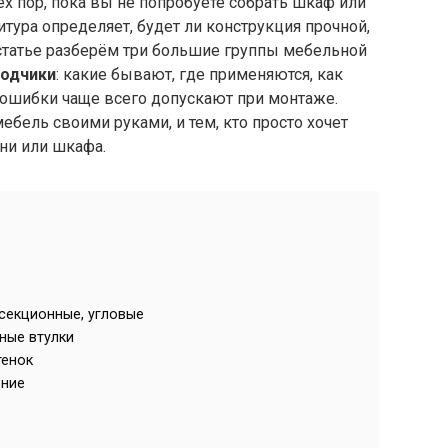
ех пор, пока вы не попробуете собрать шкаф или
тура определяет, будет ли конструкция прочной,
й статье разберём три большие группы мебельной
одчики
: какие бывают, где применяются, как
 ошибки чаще всего допускают при монтаже.
мебель своими руками, и тем, кто просто хочет
хни или шкафа.
жсекционные, угловые
ьные втулки
тенок
ение