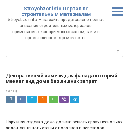
Перейти
Stroyobzor.info Портал по
к
строительным материалам
контенту
Stroyobzor.info — на сайте представлено полное
описание строительных материалов,
применяемых как при малоэтажном, так и в
промышленном строительстве
Поиск:
Декоративный камень для фасада который
меняет вид дома без лишних затрат
Фасад
Наружная отделка дома должна решать сразу несколько
задач: защищать стены от осадков и перепадов