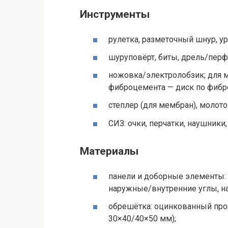
Инструменты
рулетка, разметочный шнур, ур
шуруповёрт, биты, дрель/перф
ножовка/электролобзик; для м
фиброцемента — диск по фибр
степлер (для мембран), молото
СИЗ: очки, перчатки, наушники
Материалы
панели и доборные элементы: 
наружные/внутренние углы, н
обрешётка: оцинкованный проф
30×40/40×50 мм);