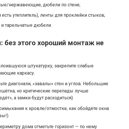
ные/нержавеющие, дюбели по стене;
 есть утеплитель), ленты для проклейки стыков;
) и тарельчатые дюбели.
: без этого хороший монтаж не
слоившуюся штукатурку, закрепите слабые
шающие каркасу.
те диагонали, «завалы» стен и углов. Небольшие
ешётка, но критические перепады лучше
дёт», а замки будут расходиться).
римыкания к кровле/отмостке, как обойдёте окна
вы!).
ериметру дома отметьте горизонт — по нему