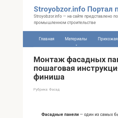
Перейти
Stroyobzor.info Порта
к
контенту
Stroyobzor.info — на сайте представлено
промышленном строительстве
Главная
Материалы
Прихожая
Монтаж фасадных пан
пошаговая инструкци
финиша
Рубрика:
Фасад
Фасадные панели
— один из самых б