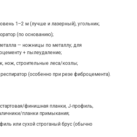
овень 1–2 м (лучше и лазерный), угольник;
оратор (по основанию);
еталла — ножницы по металлу; для
оцементу + пылеудаление;
к, нож, строительные леса/козлы;
, респиратор (особенно при резе фиброцемента).
стартовая/финишная планки, J‑профиль,
аличники/планки примыкания;
иль или сухой строганый брус (обычно