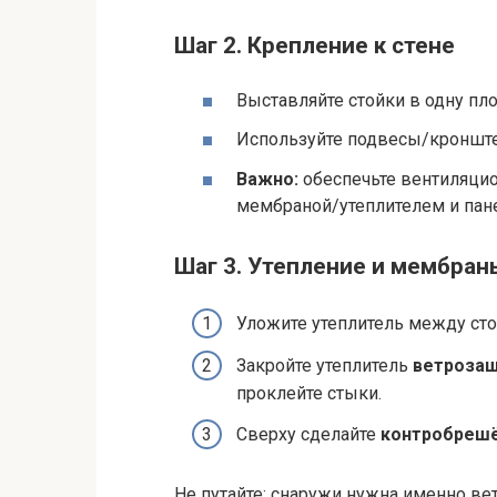
Шаг 2. Крепление к стене
Выставляйте стойки в одну пло
Используйте подвесы/кронште
Важно:
обеспечьте вентиляци
мембраной/утеплителем и пан
Шаг 3. Утепление и мембран
Уложите утеплитель между сто
Закройте утеплитель
ветроза
проклейте стыки.
Сверху сделайте
контробреш
Не путайте: снаружи нужна именно ве