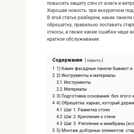
повысить защиту стен от влаги и ветр
Хорошая новость: при аккуратном по
В этой статье разберём, какие панели 
обрешётку, правильно поставить стар
откосы, а также какие ошибки чаще все
краткое обслуживание.
Содержание
скрыть
1
1) Какие фасадные панели бывают и 
2
2) Инструменты и материалы
2.1
Инструменты
2.2
Материалы
3
3) Подготовка основания: без этого
4
4) Обрешётка: каркас, который держ
4.1
Шаг 1. Разметка стоек
4.2
Шаг 2. Крепление к стене
4.3
Шаг 3. Утепление и мембраны (ес
5
5) Монтаж доборных элементов: стар