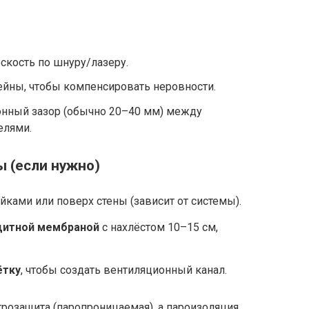
скость по шнуру/лазеру.
йны, чтобы компенсировать неровности.
онный зазор (обычно 20–40 мм) между
елями.
ы (если нужно)
йками или поверх стены (зависит от системы).
щитной мембраной
с нахлёстом 10–15 см,
ётку
, чтобы создать вентиляционный канал.
трозащита (паропроницаемая), а пароизоляция