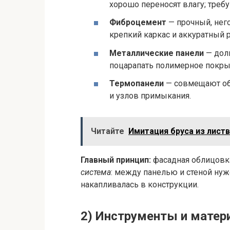
хорошо переносят влагу; треб
Фиброцемент
— прочный, него
крепкий каркас и аккуратный р
Металлические панели
— долг
поцарапать полимерное покры
Термопанели
— совмещают обл
и узлов примыкания.
Читайте
Имитация бруса из лист
Главный принцип:
фасадная облицовка
система
: между панелью и стеной нуж
накапливалась в конструкции.
2) Инструменты и мате