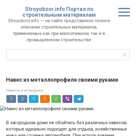
Перейти
Stroyobzor.info Портал по
к
строительным материалам
контенту
Stroyobzor.info — на сайте представлено полное
описание строительных материалов,
применяемых как при малоэтажном, так и в
промышленном строительстве
Поиск:
Навес из металлопрофиля своими руками
Навесы и козырьки
В загородном доме не обойтись без различных навесов,
которые идеально подходят для отдыха, хозяйственных
нужд или стоянки автомобиля. При использовании