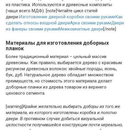
из пластика. Используются и древесные композиты
(чаще всего МДФ). [note]Читайте цикл статей
двери:
Изготовление дверной коробки своими руками
Как
сделать откосы входной двери
Арка своими руками
Двери
из фанеры своими руками
Межкомнатные двери
[/note]
Материалы для изготовления доборных
планок
Более традиционный материал – цельный массив
древесины. Как правило, выбирается дерево с красивым
рисунком древесных волокон: хвойные породы, ясень,
бук, дуб. Натуральное дерево обладает множеством
преимуществ, но стоимость этого материала делает
доборные планки из дерева товаром из верхнего
ценового сегмента.
[warning]
Крайне желательно выбирать доборы из того же
материала, из которого изготовлены коробка и полотно
двери. В противном случае добиться визуальной
целостности получившейся конструкции почти нереально,