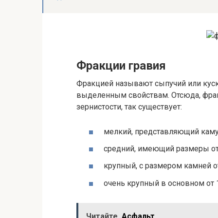
Фракции гравия
Фракцией называют сыпучий или куск
выделенным свойствам. Отсюда, фрак
зернистости, так существует:
мелкий, представляющий камуш
средний, имеющий размеры от 
крупный, с размером камней от
очень крупный в основном от 1
Читайте
Асфальт