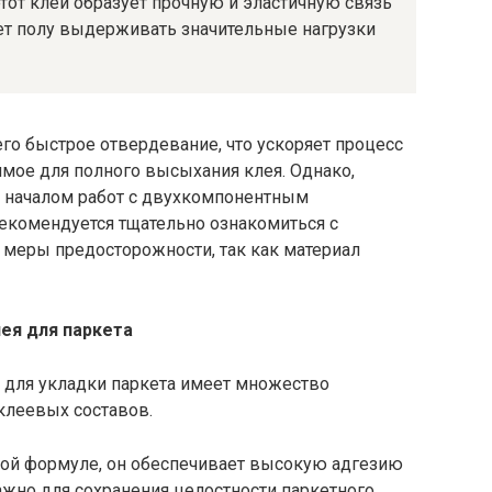
тот клей образует прочную и эластичную связь
ет полу выдерживать значительные нагрузки
го быстрое отвердевание, что ускоряет процесс
мое для полного высыхания клея. Однако,
д началом работ с двухкомпонентным
екомендуется тщательно ознакомиться с
 меры предосторожности, так как материал
ея для паркета
 для укладки паркета имеет множество
клеевых составов.
кой формуле, он обеспечивает высокую адгезию
важно для сохранения целостности паркетного