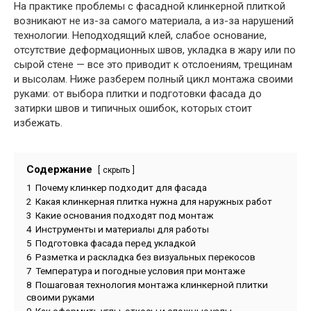
На практике проблемы с фасадной клинкерной плиткой
возникают не из-за самого материала, а из-за нарушений
технологии. Неподходящий клей, слабое основание,
отсутствие деформационных швов, укладка в жару или по
сырой стене — все это приводит к отслоениям, трещинам
и высолам. Ниже разберем полный цикл монтажа своими
руками: от выбора плитки и подготовки фасада до
затирки швов и типичных ошибок, которых стоит
избежать.
Содержание
скрыть
1
Почему клинкер подходит для фасада
2
Какая клинкерная плитка нужна для наружных работ
3
Какие основания подходят под монтаж
4
Инструменты и материалы для работы
5
Подготовка фасада перед укладкой
6
Разметка и раскладка без визуальных перекосов
7
Температура и погодные условия при монтаже
8
Пошаговая технология монтажа клинкерной плитки
своими руками
9
Как оформить углы, откосы и сложные узлы