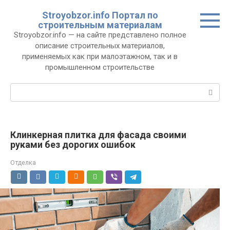
Перейти
Stroyobzor.info Портал по
к
строительным материалам
контенту
Stroyobzor.info — на сайте представлено полное
описание строительных материалов,
применяемых как при малоэтажном, так и в
промышленном строительстве
Поиск:
Клинкерная плитка для фасада своими
руками без дорогих ошибок
Отделка