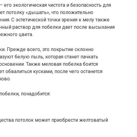
– его экологическая чистота и безопасность для
ет потолку «дышать», что положительно
ия. С эстетической точки зрения к мелу также
енный раствор для побелки дает после высыхания
ежного цвета.
ки. Прежде всего, это покрытие склонно
азуют белую пыль, которая станет пачкать
основении. Также меловая побелка боится
т обвалиться кусками, после чего останется
ново.
побелки, понадобится:
ещества потолок может приобрести желтоватый