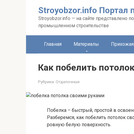
Перейти
Stroyobzor.info Порта
к
контенту
Stroyobzor.info — на сайте представлено
промышленном строительстве
Главная
Материалы
Прихожая
Как побелить потоло
Рубрика:
Отделочные
Побелка – быстрый, простой в освоен
Разберемся, как побелить потолок св
ровную белую поверхность.