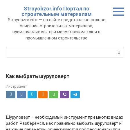
Перейти
Stroyobzor.info Портал по
к
строительным материалам
контенту
Stroyobzor.info — на сайте представлено полное
описание строительных материалов,
применяемых как при малоэтажном, так и в
промышленном строительстве
Поиск:
Как выбрать шуруповерт
Инструмент
Шуруповерт – необходимый инструмент при многих видах
работ. Разберемся, как правильно выбрать шуруповерт и
на какие параметры ориентируются профессионалы при