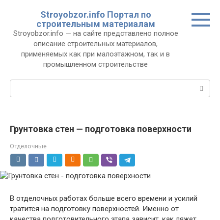
Перейти
Stroyobzor.info Портал по
к
строительным материалам
контенту
Stroyobzor.info — на сайте представлено полное
описание строительных материалов,
применяемых как при малоэтажном, так и в
промышленном строительстве
Поиск:
Грунтовка стен — подготовка поверхности
Отделочные
В отделочных работах больше всего времени и усилий
тратится на подготовку поверхностей. Именно от
качества подготовительного этапа зависит, как ляжет