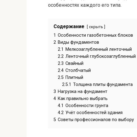
особенностях каждого его типа.
Содержание
скрыть
1
Особенности газобетонных блоков
2
Виды фундаментов
2.1
Мелкозаглубленный ленточный
2.2
Ленточный глубокозаглубленный
2.3
Свайный
2.4
Столбчатый
2.5
Плитный
2.5.1
Толщина плиты фундамента
3
Нагрузка на фундамент
4
Как правильно выбрать
4.1
Особенности грунта
4.2
Учёт особенностей здания
5
Советы профессионалов по выбору