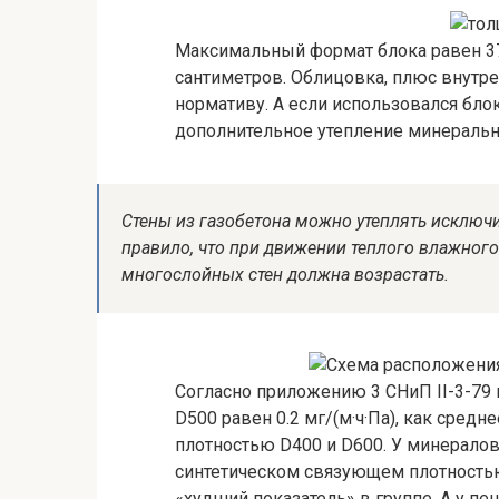
Максимальный формат блока равен 375
сантиметров. Облицовка, плюс внутре
нормативу. А если использовался бло
дополнительное утепление минеральн
Стены из газобетона можно утеплять исключи
правило, что при движении теплого влажног
многослойных стен должна возрастать.
Согласно приложению 3 СНиП II-3-79
D500 равен 0.2 мг/(м·ч·Па), как сред
плотностью D400 и D600. У минерало
синтетическом связующем плотность
«худший показатель» в группе. А у пе