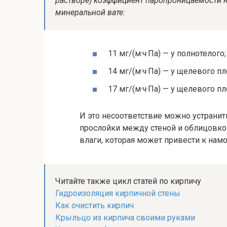
растворе) коэффициент паропроницаемости ни
минеральной вате:
11 мг/(м·ч·Па) — у полнотелого;
14 мг/(м·ч·Па) — у щелевого п
17 мг/(м·ч·Па) — у щелевого п
И это несоответствие можно устрани
прослойки между стеной и облицовко
влаги, которая может привести к нам
Читайте также цикл статей по кирпичу
Гидроизоляция кирпичной стены
Как очистить кирпич
Крыльцо из кирпича своими руками