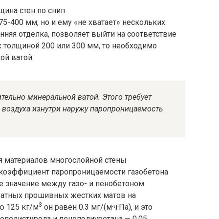
-400 мм, но и ему «не хватает» нескольких
нняя отделка, позволяет выйти на соответствие
к толщиной 200 или 300 мм, то необходимо
ой ватой.
тельно минеральной ватой. Этого требует
о воздуха изнутри наружу паропроницаемость
 коэффициент паропроницаемости газобетона
нее значение между газо- и пенобетоном
ватных прошивных жестких матов на
3
ю 125 кг/м
он равен 0.3 мг/(м·ч·Па), и это
нополистирола и пенополиуретана — 0.05