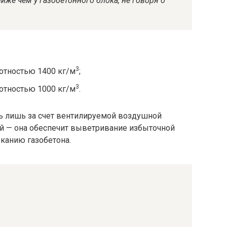
же чем у газобетонного блока, не говоря о
3
лотностью 1400 кг/м
;
3
лотностью 1000 кг/м
.
ть лишь за счет вентилируемой воздушной
й — она обеспечит выветривание избыточной
оканию газобетона.