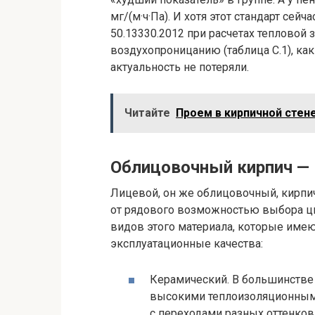
мг/(м·ч·Па). И хотя этот стандарт сейч
50.13330.2012 при расчетах теплово
воздухопроницанию (таблица C.1), ка
актуальность не потеряли.
Читайте
Проем в кирпичной стен
Облицовочный кирпич —
Лицевой, он же облицовочный, кирпи
от рядового возможностью выбора цв
видов этого материала, которые имею
эксплуатационные качества:
Керамический. В большинстве 
высокими теплоизоляционными
с переходами разных оттенков