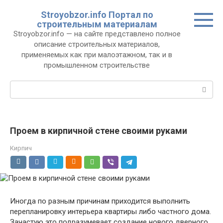
Перейти
Stroyobzor.info Портал по
к
строительным материалам
контенту
Stroyobzor.info — на сайте представлено полное
описание строительных материалов,
применяемых как при малоэтажном, так и в
промышленном строительстве
Поиск:
Проем в кирпичной стене своими руками
Кирпич
Иногда по разным причинам приходится выполнить
перепланировку интерьера квартиры либо частного дома.
Зачастую это подразумевает создание нового дверного