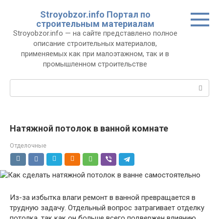
Перейти
Stroyobzor.info Портал по
к
строительным материалам
контенту
Stroyobzor.info — на сайте представлено полное
описание строительных материалов,
применяемых как при малоэтажном, так и в
промышленном строительстве
Поиск:
Натяжной потолок в ванной комнате
Отделочные
Из-за избытка влаги ремонт в ванной превращается в
трудную задачу. Отдельный вопрос затрагивает отделку
потолка, так как он больше всего подвержен влиянию